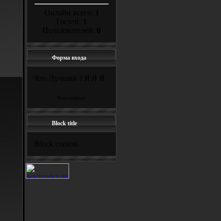
Онлайн всего:
1
Гостей:
1
Пользователей:
0
Форма входа
Кто Лучший ? Я Я Я
Всего ответов:
Block title
Block content